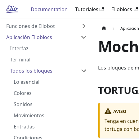
Documentation
Tutoriales
Elioblocs
Funciones de Eliobot
Aplicación
Aplicación Elioblocs
Moch
Interfaz
Terminal
Los bloques de mo
Todos los bloques
Lo esencial
TORTUG
Colores
Sonidos
AVISO
Movimientos
Tenga en cuent
Entradas
tortuga con b
Condiciones