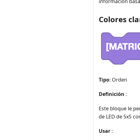
información basa
Colores cl
Tipo
: Orden
Definición
:
Este bloque le pe
de LED de 5x5 co
Usar
: