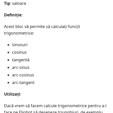
Tip
: valoare
Definiție
:
Acest bloc vă permite să calculați funcții
trigonometrice:
sinusuri
cosinus
tangentă
arc-sinus
arc-cosinus
arc-tangent
Utilizați
:
Dacă vrem să facem calcule trigonometrice pentru a-l
face pe Eliobot să deseneze triunghiuri, de exemplu.