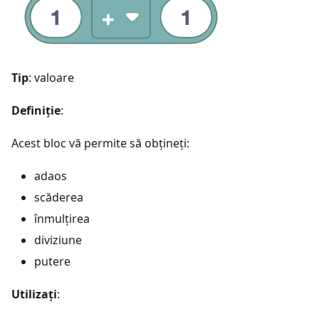
Tip
: valoare
Definiție
:
Acest bloc vă permite să obțineți:
adaos
scăderea
înmulțirea
diviziune
putere
Utilizați
: