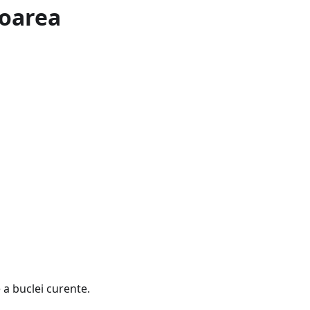
toarea
e a buclei curente.