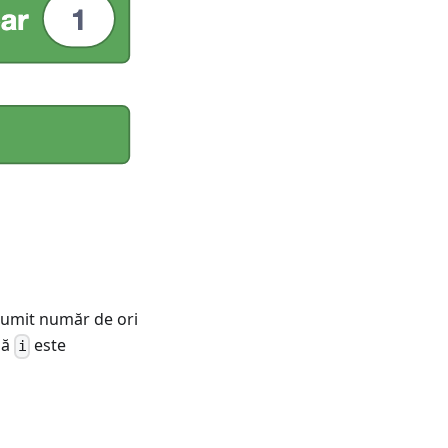
anumit număr de ori
lă
este
i