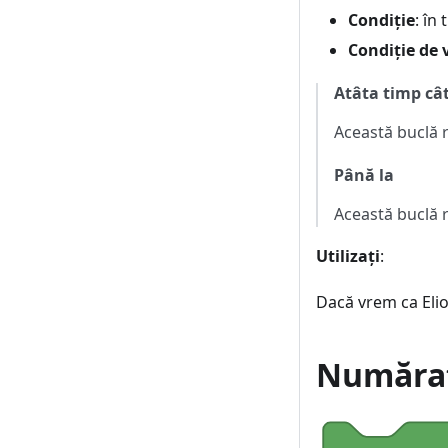
Condiție
: în
Condiție de v
Atâta timp câ
Această buclă r
Până la
Această buclă r
Utilizați
:
Dacă vrem ca Elio
Număraț