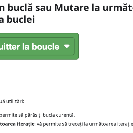
in buclă sau Mutare la urmă
 a buclei
ă utilizări:
 permite să părăsiți bucla curentă.
ătoarea iterație
: vă permite să treceți la următoarea iterați