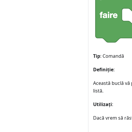
Tip
: Comandă
Definiție
:
Această buclă vă 
listă.
Utilizați
:
Dacă vrem să răsfo