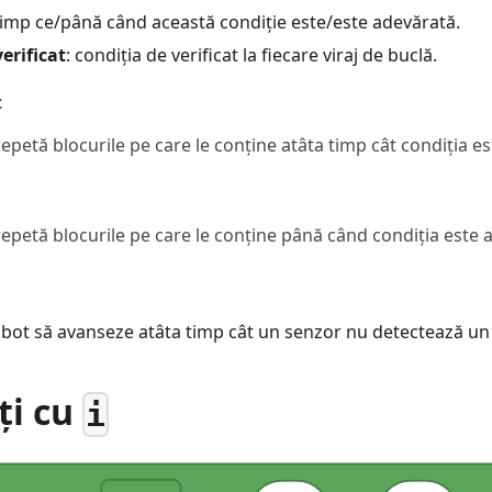
 timp ce/până când această condiție este/este adevărată.
erificat
: condiția de verificat la fiecare viraj de buclă.
t
epetă blocurile pe care le conține atâta timp cât condiția e
epetă blocurile pe care le conține până când condiția este 
bot să avanseze atâta timp cât un senzor nu detectează un
i cu
i