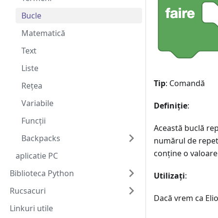
Bucle
Matematică
Text
Liste
Tip
: Comandă
Reţea
Variabile
Definiție
:
Funcții
Această buclă rep
Backpacks
numărul de repetăr
conține o valoare
aplicatie PC
Biblioteca Python
Utilizați
:
Rucsacuri
Dacă vrem ca Elio
Linkuri utile