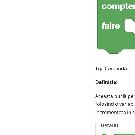
Tip
: Comandă
Definiție
:
Această buclă per
folosind o variab
incrementată în f
Detaliu