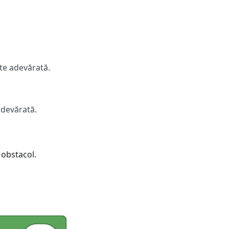
ste adevărată.
adevărată.
 obstacol.