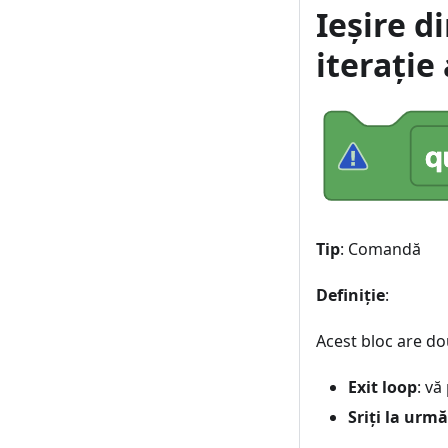
Ieșire d
iterație
Tip
: Comandă
Definiție
:
Acest bloc are dou
Exit loop
: vă
Sriți la urm