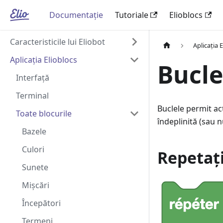
Documentație
Tutoriale
Elioblocs
Caracteristicile lui Eliobot
Aplicația 
Aplicația Elioblocs
Bucle
Interfață
Terminal
Buclele permit ac
Toate blocurile
îndeplinită (sau n
Bazele
Culori
Repetați
Sunete
Mișcări
Începători
Termeni