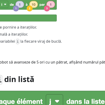
 pornire a iterațiilor.
ală a iterațiilor.
variabilei
la fiecare viraj de buclă.
i
obot să avanseze de 5 ori cu un pătrat, afișând numărul păt
din listă
i