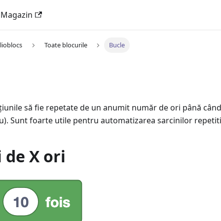
Magazin
Elioblocs
Toate blocurile
Bucle
țiunile să fie repetate de un anumit număr de ori până când
u). Sunt foarte utile pentru automatizarea sarcinilor repetit
 de X ori