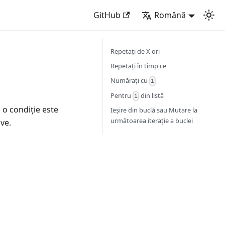
GitHub
Română
Repetați de X ori
Repetați în timp ce
Numărați cu
i
Pentru
din listă
i
 o condiție este
Ieșire din buclă sau Mutare la
următoarea iterație a buclei
ive.