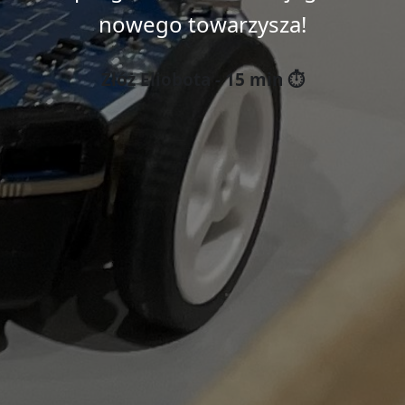
nowego towarzysza!
Złóż Eliobota - 15 min ⏱️